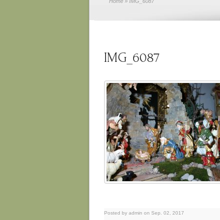
Home
» IMG_6087
IMG_6087
Posted by admin on Sep. 02, 2017