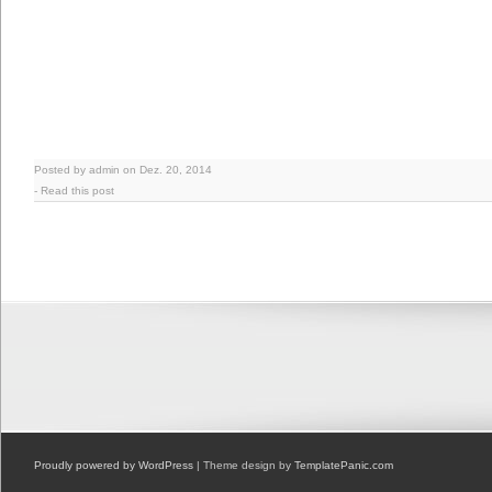
Posted by admin on Dez. 20, 2014
-
Read this post
Proudly powered by WordPress
| Theme design by
TemplatePanic.com