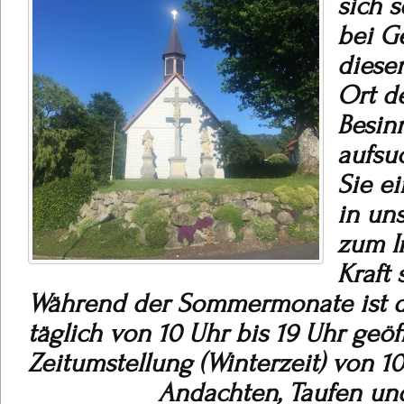
sich s
bei G
diese
Ort d
Besin
aufsu
Sie e
in un
zum I
Kraft 
Während der Sommermonate ist d
täglich von 10 Uhr bis 19 Uhr geöf
Zeitumstellung (Winterzeit) von 10
Andachten, Taufen und H