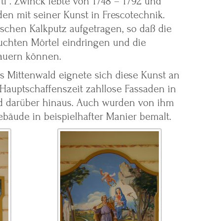
ftl“. Zwinck lebte von 1748 – 1792 und
den mit seiner Kunst in Frescotechnik.
ischen Kalkputz aufgetragen, so daß die
euchten Mörtel eindringen und die
auern können.
aus Mittenwald eignete sich diese Kunst an
 Hauptschaffenszeit zahllose Fassaden in
und darüber hinaus. Auch wurden von ihm
ebäude in beispielhafter Manier bemalt.