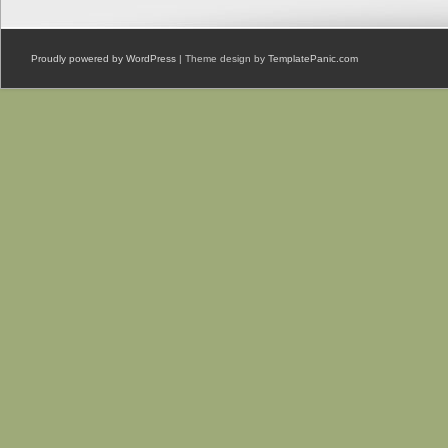
Proudly powered by WordPress
| Theme design by
TemplatePanic.com